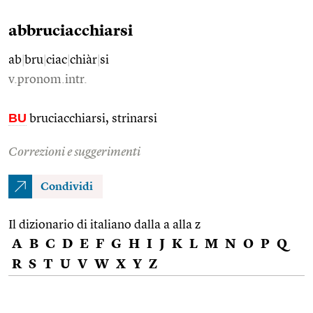
abbruciacchiarsi
ab
|
bru
|
ciac
|
chiàr
|
si
v.pronom.intr.
BU
bruciacchiarsi, strinarsi
Correzioni e suggerimenti
Condividi
Il dizionario di italiano dalla a alla z
A
B
C
D
E
F
G
H
I
J
K
L
M
N
O
P
Q
R
S
T
U
V
W
X
Y
Z