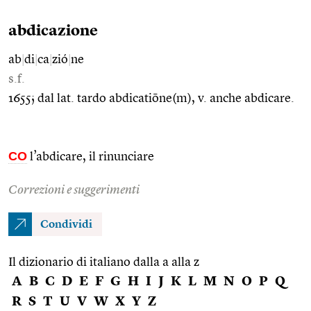
abdicazione
ab
|
di
|
ca
|
zió
|
ne
s.f.
1655; dal lat. tardo abdicatiōne(m), v. anche abdicare.
CO
l’abdicare, il rinunciare
Correzioni e suggerimenti
Condividi
Il dizionario di italiano dalla a alla z
A
B
C
D
E
F
G
H
I
J
K
L
M
N
O
P
Q
R
S
T
U
V
W
X
Y
Z