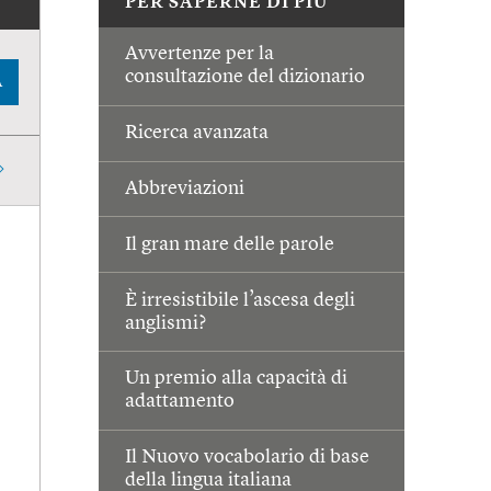
PER SAPERNE DI PIÙ
Avvertenze per la
consultazione del dizionario
A
Ricerca avanzata
Abbreviazioni
Il gran mare delle parole
È irresistibile l’ascesa degli
anglismi?
Un premio alla capacità di
adattamento
Il Nuovo vocabolario di base
della lingua italiana