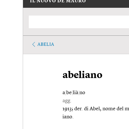
IL NUOVO DE MAURO
ABELIA
abeliano
a
|
be
|
lià
|
no
agg.
1913; der. di Abel, nome del 
iano.