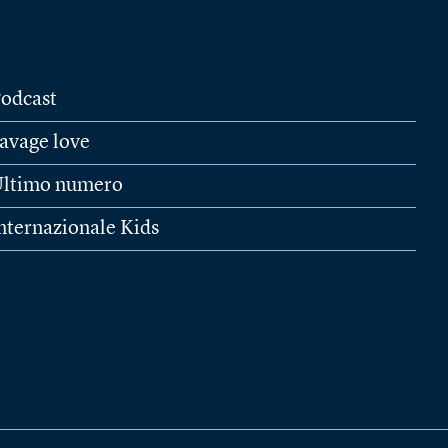
odcast
avage love
ltimo numero
nternazionale Kids