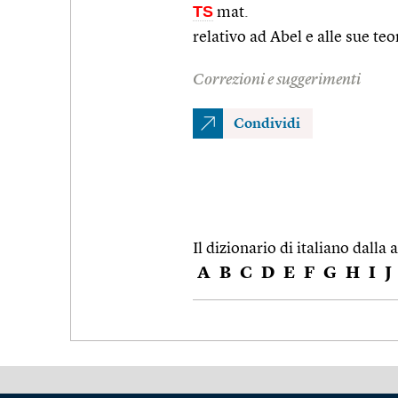
TS
mat.
relativo ad Abel e alle sue teo
Correzioni e suggerimenti
Condividi
Il dizionario di italiano dalla a
A
B
C
D
E
F
G
H
I
J