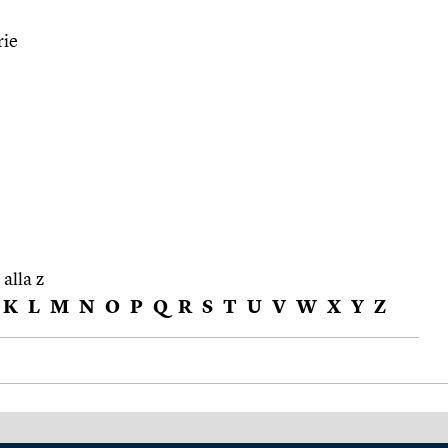
rie
 alla z
K
L
M
N
O
P
Q
R
S
T
U
V
W
X
Y
Z