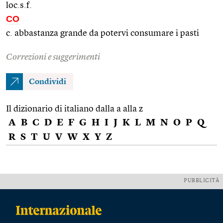
loc.s.f.
CO
c. abbastanza grande da potervi consumare i pasti
Correzioni e suggerimenti
Condividi
Il dizionario di italiano dalla a alla z
A
B
C
D
E
F
G
H
I
J
K
L
M
N
O
P
Q
R
S
T
U
V
W
X
Y
Z
PUBBLICITÀ