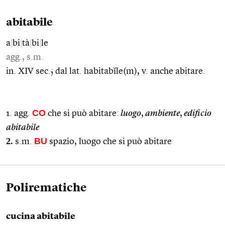
abitabile
a
|
bi
|
tà
|
bi
|
le
agg., s.m.
in. XIV sec.; dal lat. habitabĭle(m), v. anche abitare.
CO
1. agg.
che si può abitare:
luogo
,
ambiente
,
edificio
abitabile
2.
BU
s.m.
spazio, luogo che si può abitare
Polirematiche
cucina abitabile