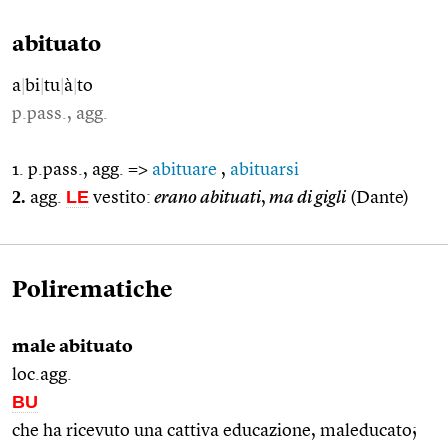
abituato
a
|
bi
|
tu
|
à
|
to
p.pass., agg.
1. p.pass., agg. =>
abituare
,
abituarsi
2.
LE
agg.
vestito:
erano abituati
,
ma di gigli
(Dante)
Polirematiche
male abituato
loc.agg.
BU
che ha ricevuto una cattiva educazione, maleducato;