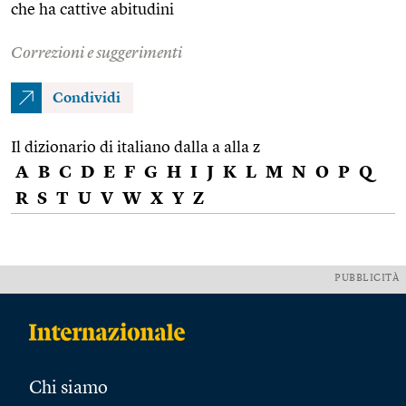
che ha cattive abitudini
Correzioni e suggerimenti
Condividi
Il dizionario di italiano dalla a alla z
A
B
C
D
E
F
G
H
I
J
K
L
M
N
O
P
Q
R
S
T
U
V
W
X
Y
Z
PUBBLICITÀ
Chi siamo