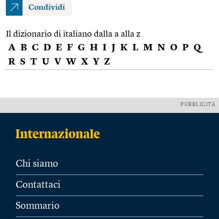
Condividi
Il dizionario di italiano dalla a alla z
A
B
C
D
E
F
G
H
I
J
K
L
M
N
O
P
Q
R
S
T
U
V
W
X
Y
Z
PUBBLICITÀ
Chi siamo
Contattaci
Sommario