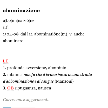
abominazione
a
|
bo
|
mi
|
na
|
zió
|
ne
s.f.
1304-08; dal lat. abominatiōne(m), v. anche
abominare.
LE
1.
profonda avversione, abominio
2.
infamia:
non fu che il primo passo in una strada
d’abbominazione e di sangue
(Manzoni)
3.
OB
ripugnanza, nausea
Correzioni e suggerimenti