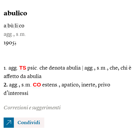
abulico
a
|
bù
|
li
|
co
agg., s.m.
1905;
TS
1. agg.
psic. che denota abulia
|
agg., s.m., che, chi è
affetto da abulia
2.
CO
agg., s.m.
estens., apatico, inerte, privo
d’interessi
Correzioni e suggerimenti
Condividi