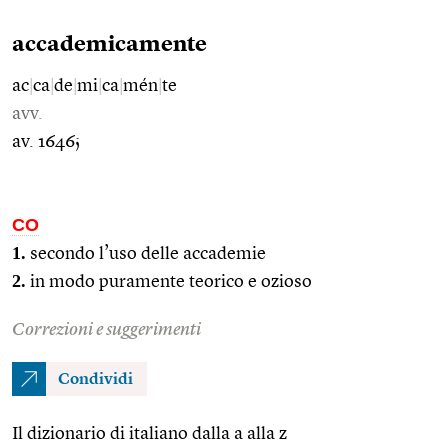
accademicamente
ac
|
ca
|
de
|
mi
|
ca
|
mén
|
te
avv.
av. 1646;
CO
1.
secondo l’uso delle accademie
2.
in modo puramente teorico e ozioso
Correzioni e suggerimenti
Condividi
Il dizionario di italiano dalla a alla z