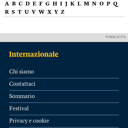
A
B
C
D
E
F
G
H
I
J
K
L
M
N
O
P
Q
R
S
T
U
V
W
X
Y
Z
PUBBLICITÀ
Chi siamo
Contattaci
Sommario
Festival
Privacy e cookie