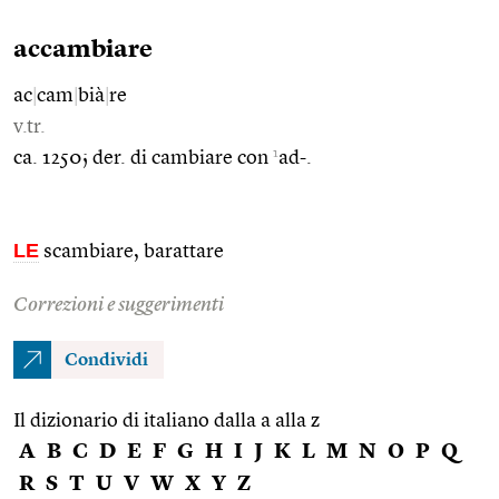
accambiare
ac
|
cam
|
bià
|
re
v.tr.
1
ca. 1250; der. di cambiare con
ad-.
LE
scambiare, barattare
Correzioni e suggerimenti
Condividi
Il dizionario di italiano dalla a alla z
A
B
C
D
E
F
G
H
I
J
K
L
M
N
O
P
Q
R
S
T
U
V
W
X
Y
Z