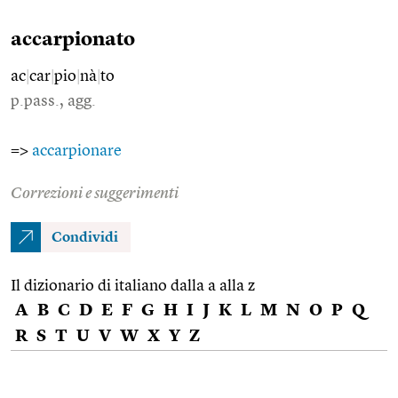
accarpionato
ac
|
car
|
pio
|
nà
|
to
p.pass., agg.
=>
accarpionare
Correzioni e suggerimenti
Condividi
Il dizionario di italiano dalla a alla z
A
B
C
D
E
F
G
H
I
J
K
L
M
N
O
P
Q
R
S
T
U
V
W
X
Y
Z