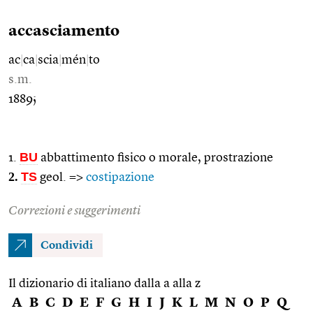
accasciamento
ac
|
ca
|
scia
|
mén
|
to
s.m.
1889;
BU
1.
abbattimento fisico o morale, prostrazione
2.
TS
geol. =>
costipazione
Correzioni e suggerimenti
Condividi
Il dizionario di italiano dalla a alla z
A
B
C
D
E
F
G
H
I
J
K
L
M
N
O
P
Q