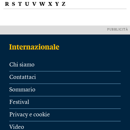
R
S
T
U
V
W
X
Y
Z
PUBBLICITÀ
Chi siamo
Contattaci
Sommario
Festival
Privacy e cookie
Video