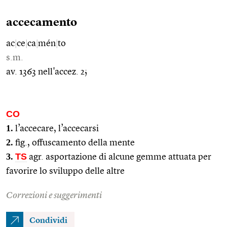
accecamento
ac
|
ce
|
ca
|
mén
|
to
s.m.
av. 1363 nell'accez. 2;
CO
1.
l’accecare, l’accecarsi
2.
fig., offuscamento della mente
3.
TS
agr. asportazione di alcune gemme attuata per
favorire lo sviluppo delle altre
Correzioni e suggerimenti
Condividi