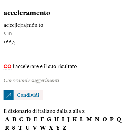
acceleramento
ac
|
ce
|
le
|
ra
|
mén
|
to
s.m.
1667;
CO
l’accelerare e il suo risultato
Correzioni e suggerimenti
Condividi
Il dizionario di italiano dalla a alla z
A
B
C
D
E
F
G
H
I
J
K
L
M
N
O
P
Q
R
S
T
U
V
W
X
Y
Z