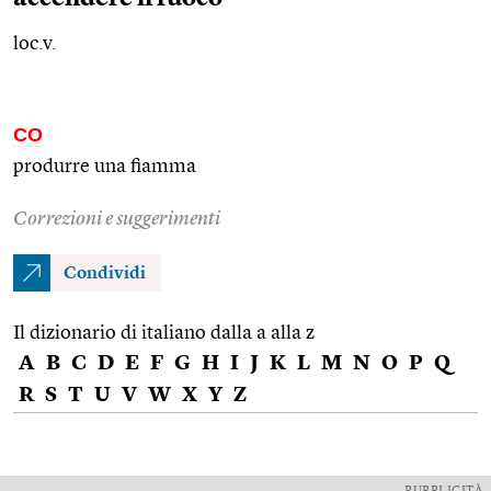
loc.v.
CO
produrre una fiamma
Correzioni e suggerimenti
Condividi
Il dizionario di italiano dalla a alla z
A
B
C
D
E
F
G
H
I
J
K
L
M
N
O
P
Q
R
S
T
U
V
W
X
Y
Z