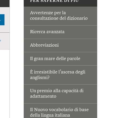
PER SAPERNE DI PIÙ
Avvertenze per la
consultazione del dizionario
A
Ricerca avanzata
Abbreviazioni
Il gran mare delle parole
È irresistibile l’ascesa degli
anglismi?
Un premio alla capacità di
adattamento
Il Nuovo vocabolario di base
della lingua italiana