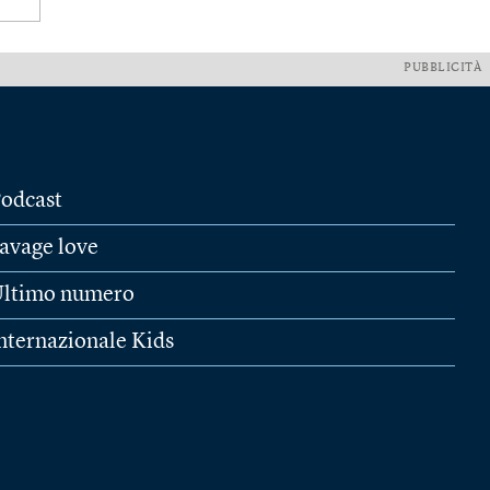
PUBBLICITÀ
odcast
avage love
ltimo numero
nternazionale Kids