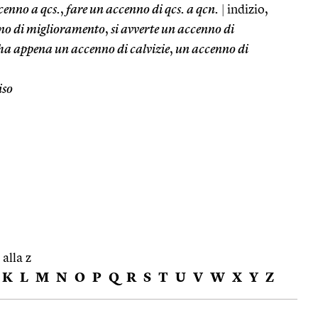
cenno a qcs.
,
fare un accenno di qcs. a qcn.
|
indizio,
nno di miglioramento
,
si avverte un accenno di
ha appena un accenno di calvizie
,
un accenno di
iso
 alla z
K
L
M
N
O
P
Q
R
S
T
U
V
W
X
Y
Z