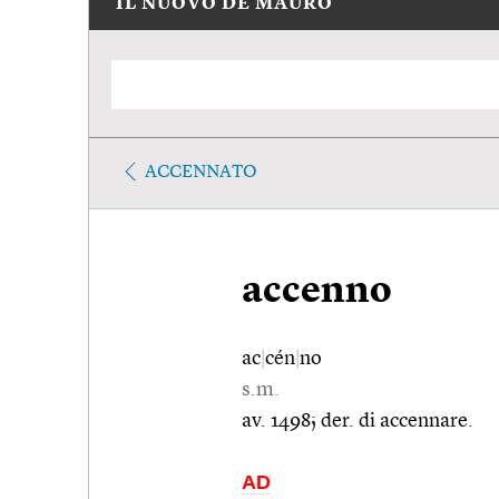
IL NUOVO DE MAURO
ACCENNATO
accenno
ac
|
cén
|
no
s.m.
av. 1498; der. di accennare.
AD