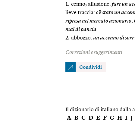
1.
cenno; allusione:
fare un ac
lieve traccia:
c’è stato un acce
ripresa nel mercato azionario
,
mal di pancia
2.
abbozzo:
un accenno di sorr
Correzioni e suggerimenti
Condividi
Il dizionario di italiano dalla a
A
B
C
D
E
F
G
H
I
J