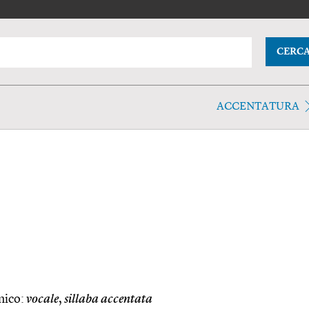
CERC
ACCENTATURA
nico:
vocale
,
sillaba accentata