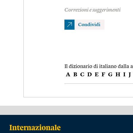
Correzioni e suggerimenti
Condividi
Il dizionario di italiano dalla a
A
B
C
D
E
F
G
H
I
J