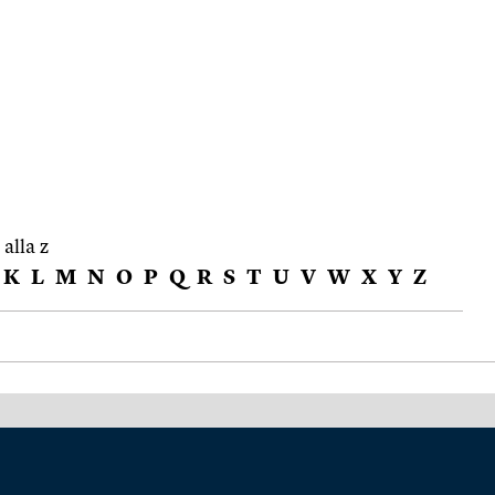
 alla z
K
L
M
N
O
P
Q
R
S
T
U
V
W
X
Y
Z