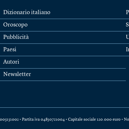
Dizionario italiano
P
Oroscopo
S
Pubblicità
U
Paesi
I
Autori
Newsletter
e 04003131002 • Partita iva 04850721004 • Capitale sociale 120.000 euro •
No