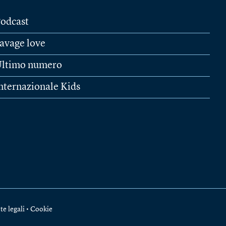
odcast
avage love
ltimo numero
nternazionale Kids
te legali
•
Cookie