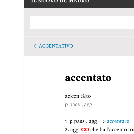
IL NUOVO DE MAURO
ACCENTATIVO
accentato
ac
|
cen
|
tà
|
to
p.pass., agg.
1. p.pass., agg. =>
accentare
2.
CO
agg.
che ha l’accento to