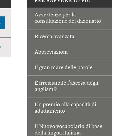
PER SAPERNE DI PIÙ
Avvertenze per la
consultazione del dizionario
A
Ricerca avanzata
Abbreviazioni
Il gran mare delle parole
È irresistibile l’ascesa degli
anglismi?
Un premio alla capacità di
adattamento
Il Nuovo vocabolario di base
della lingua italiana