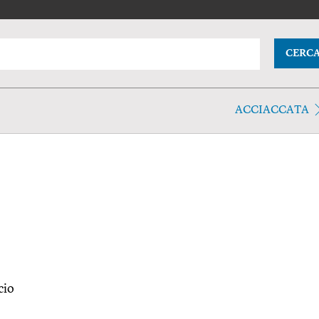
CERC
ACCIACCATA
cio