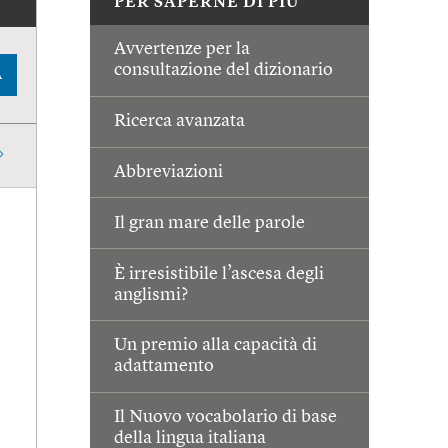
PER SAPERNE DI PIÙ
Avvertenze per la
consultazione del dizionario
A
Ricerca avanzata
Abbreviazioni
Il gran mare delle parole
È irresistibile l’ascesa degli
anglismi?
Un premio alla capacità di
adattamento
Il Nuovo vocabolario di base
della lingua italiana