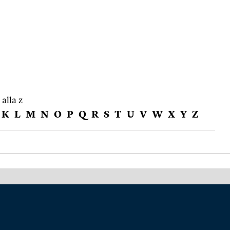
 alla z
K
L
M
N
O
P
Q
R
S
T
U
V
W
X
Y
Z