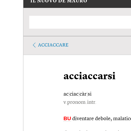
IL NUOVO DE MAURO
ACCIACCARE
acciaccarsi
ac
|
ciac
|
càr
|
si
v.pronom.intr.
BU
diventare debole, malatic