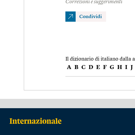
Correzioni e suggerimenti
Condividi
Il dizionario di italiano dalla a
A
B
C
D
E
F
G
H
I
J