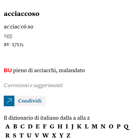
acciaccoso
ac
|
ciac
|
có
|
so
agg.
av. 1712;
BU
pieno di acciacchi, malandato
Correzioni e suggerimenti
Condividi
Il dizionario di italiano dalla a alla z
A
B
C
D
E
F
G
H
I
J
K
L
M
N
O
P
Q
R
S
T
U
V
W
X
Y
Z