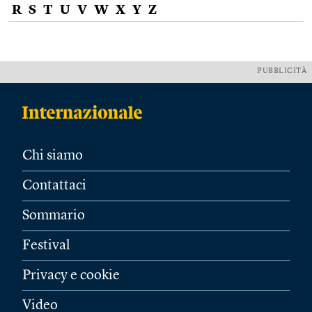
R
S
T
U
V
W
X
Y
Z
PUBBLICITÀ
Chi siamo
Contattaci
Sommario
Festival
Privacy e cookie
Video