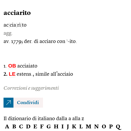
acciarito
ac
|
cia
|
rì
|
to
agg.
1
av. 1779; der. di acciaro con
-ito.
OB
1.
acciaiato
2.
LE
estens., simile all’acciaio
Correzioni e suggerimenti
Condividi
Il dizionario di italiano dalla a alla z
A
B
C
D
E
F
G
H
I
J
K
L
M
N
O
P
Q