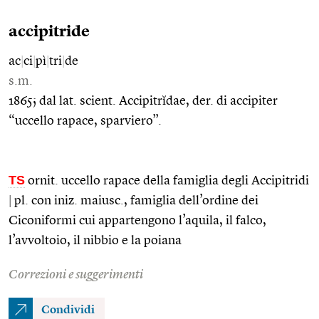
accipitride
ac
|
ci
|
pì
|
tri
|
de
s.m.
1865; dal lat. scient. Accipitrĭdae, der. di accipiter
“uccello rapace, sparviero”.
TS
ornit. uccello rapace della famiglia degli Accipitridi
|
pl. con iniz. maiusc., famiglia dell’ordine dei
Ciconiformi cui appartengono l’aquila, il falco,
l’avvoltoio, il nibbio e la poiana
Correzioni e suggerimenti
Condividi