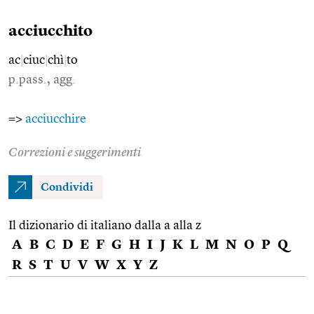
acciucchito
ac
|
ciuc
|
chì
|
to
p.pass., agg.
=>
acciucchire
Correzioni e suggerimenti
Condividi
Il dizionario di italiano dalla a alla z
A
B
C
D
E
F
G
H
I
J
K
L
M
N
O
P
Q
R
S
T
U
V
W
X
Y
Z