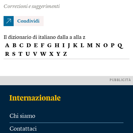
Correzioni e suggerimenti
Condividi
Il dizionario di italiano dalla a alla z
A
B
C
D
E
F
G
H
I
J
K
L
M
N
O
P
Q
R
S
T
U
V
W
X
Y
Z
PUBBLICITÀ
Chi siamo
Contattaci