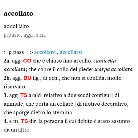
accollato
ac
|
col
|
là
|
to
p.pass., agg., s.m.
1. p.pass. =>
accollare
,
accollarsi
2a.
CO
agg.
che è chiuso fino al collo:
camicetta
accollata
; che copre il collo del piede:
scarpa accollata
2b.
BU
agg.
fig., di qcn., che non si confida, molto
riservato
3.
TS
agg.
arald. relativo a due scudi contigui
|
di
animale, che porta un collare
|
di motivo decorativo,
che sporge dietro lo stemma
4.
TS
s.m.
dir. la persona il cui debito è stato assunto
da un altro