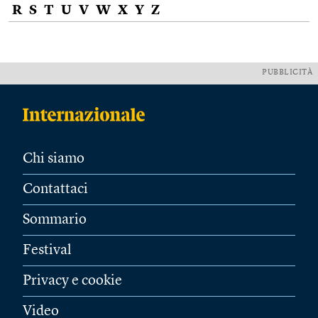
R
S
T
U
V
W
X
Y
Z
PUBBLICITÀ
Chi siamo
Contattaci
Sommario
Festival
Privacy e cookie
Video