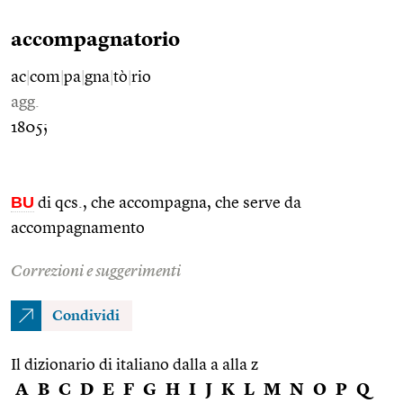
accompagnatorio
ac
|
com
|
pa
|
gna
|
tò
|
rio
agg.
1805;
BU
di qcs., che accompagna, che serve da
accompagnamento
Correzioni e suggerimenti
Condividi
Il dizionario di italiano dalla a alla z
A
B
C
D
E
F
G
H
I
J
K
L
M
N
O
P
Q