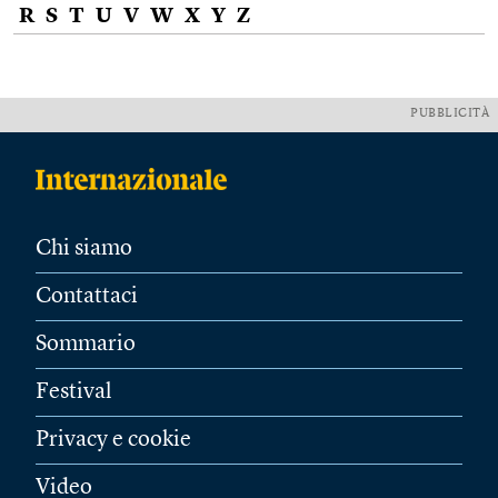
R
S
T
U
V
W
X
Y
Z
PUBBLICITÀ
Chi siamo
Contattaci
Sommario
Festival
Privacy e cookie
Video