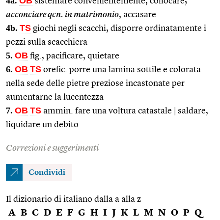
4a.
OB
sistemare convenientemente, collocare;
acconciare qcn. in matrimonio
, accasare
4b.
TS
giochi negli scacchi, disporre ordinatamente i
pezzi sulla scacchiera
5.
OB
fig., pacificare, quietare
6.
OB
TS
orefic. porre una lamina sottile e colorata
nella sede delle pietre preziose incastonate per
aumentarne la lucentezza
7.
OB
TS
ammin. fare una voltura catastale
|
saldare,
liquidare un debito
Correzioni e suggerimenti
Condividi
Il dizionario di italiano dalla a alla z
A
B
C
D
E
F
G
H
I
J
K
L
M
N
O
P
Q