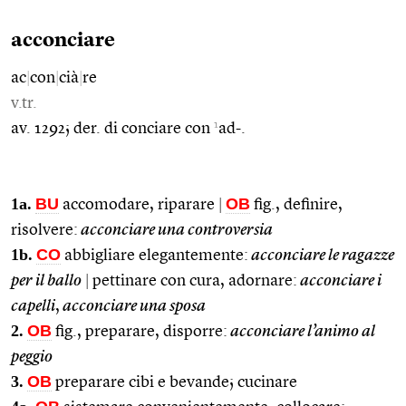
acconciare
ac
|
con
|
cià
|
re
v.tr.
1
av. 1292; der. di conciare con
ad-.
1a.
BU
OB
accomodare, riparare
|
fig., definire,
risolvere:
acconciare una controversia
1b.
CO
abbigliare elegantemente:
acconciare le ragazze
per il ballo
|
pettinare con cura, adornare:
acconciare i
capelli
,
acconciare una sposa
2.
OB
fig., preparare, disporre:
acconciare l’animo al
peggio
3.
OB
preparare cibi e bevande; cucinare