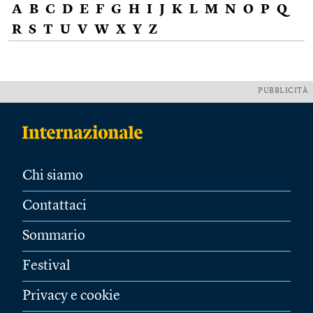
A
B
C
D
E
F
G
H
I
J
K
L
M
N
O
P
Q
R
S
T
U
V
W
X
Y
Z
PUBBLICITÀ
Chi siamo
Contattaci
Sommario
Festival
Privacy e cookie