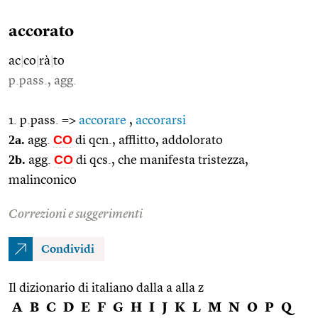
accorato
ac
|
co
|
rà
|
to
p.pass., agg.
1. p.pass. =>
accorare
,
accorarsi
2a.
CO
agg.
di qcn., afflitto, addolorato
2b.
CO
agg.
di qcs., che manifesta tristezza,
malinconico
Correzioni e suggerimenti
Condividi
Il dizionario di italiano dalla a alla z
A
B
C
D
E
F
G
H
I
J
K
L
M
N
O
P
Q