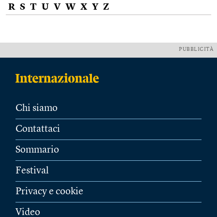
R
S
T
U
V
W
X
Y
Z
PUBBLICITÀ
Chi siamo
Contattaci
Sommario
Festival
Privacy e cookie
Video