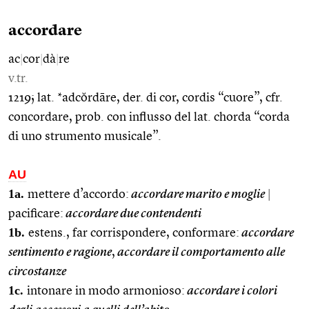
accordare
ac
|
cor
|
dà
|
re
v.tr.
1219; lat. *adcŏrdāre, der. di cor, cordis “cuore”, cfr.
concordare, prob. con influsso del lat. chorda “corda
di uno strumento musicale”.
AU
1a.
mettere d’accordo:
accordare marito e moglie
|
pacificare:
accordare due contendenti
1b.
estens., far corrispondere, conformare:
accordare
sentimento e ragione
,
accordare il comportamento alle
circostanze
1c.
intonare in modo armonioso:
accordare i colori