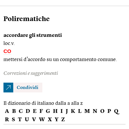
Polirematiche
accordare gli strumenti
loc.v.
CO
mettersi d’accordo su un comportamento comune.
Correzioni e suggerimenti
Condividi
Il dizionario di italiano dalla a alla z
A
B
C
D
E
F
G
H
I
J
K
L
M
N
O
P
Q
R
S
T
U
V
W
X
Y
Z