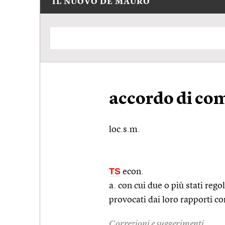
IL NUOVO DE MAURO
accordo di co
loc.s.m.
TS
econ.
a. con cui due o più stati reg
provocati dai loro rapporti c
Correzioni e suggerimenti