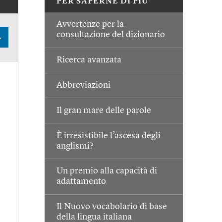
PER SAPERNE DI PIÙ
Avvertenze per la
consultazione del dizionario
A
Ricerca avanzata
Abbreviazioni
Il gran mare delle parole
È irresistibile l’ascesa degli
anglismi?
Un premio alla capacità di
adattamento
Il Nuovo vocabolario di base
della lingua italiana