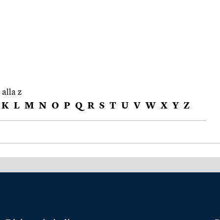
 alla z
K
L
M
N
O
P
Q
R
S
T
U
V
W
X
Y
Z