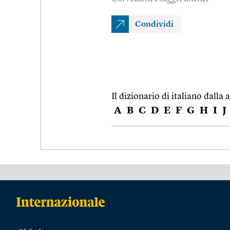
Condividi
Il dizionario di italiano dalla a
A
B
C
D
E
F
G
H
I
J