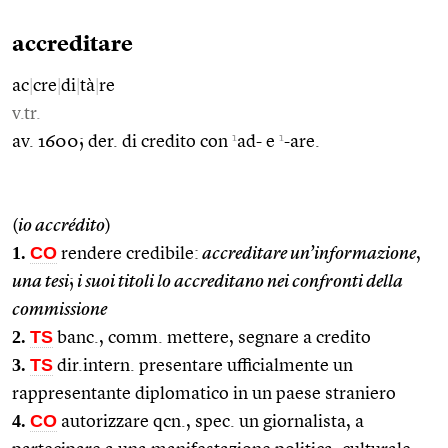
accreditare
ac
|
cre
|
di
|
tà
|
re
v.tr.
1
1
av. 1600; der. di credito con
ad- e
-are.
(
io accrédito
)
1.
CO
rendere credibile:
accreditare un’informazione
,
una tesi
;
i suoi titoli lo accreditano nei confronti della
commissione
2.
TS
banc., comm. mettere, segnare a credito
3.
TS
dir.intern. presentare ufficialmente un
rappresentante diplomatico in un paese straniero
4.
CO
autorizzare qcn., spec. un giornalista, a