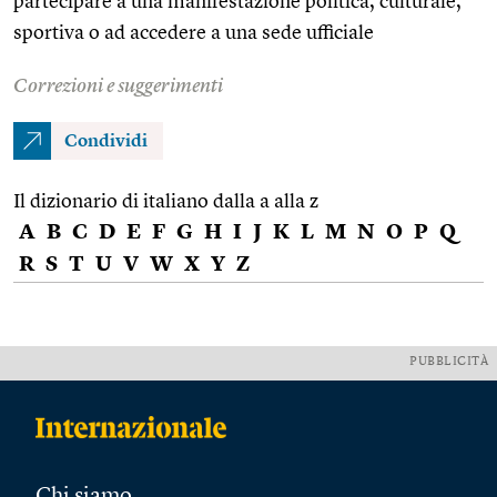
partecipare a una manifestazione politica, culturale,
sportiva o ad accedere a una sede ufficiale
Correzioni e suggerimenti
Condividi
Il dizionario di italiano dalla a alla z
A
B
C
D
E
F
G
H
I
J
K
L
M
N
O
P
Q
R
S
T
U
V
W
X
Y
Z
PUBBLICITÀ