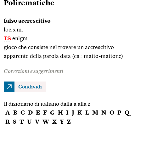
Polirematiche
falso accrescitivo
loc.s.m.
TS
enigm.
gioco che consiste nel trovare un accrescitivo
apparente della parola data (es.: matto-mattone)
Correzioni e suggerimenti
Condividi
Il dizionario di italiano dalla a alla z
A
B
C
D
E
F
G
H
I
J
K
L
M
N
O
P
Q
R
S
T
U
V
W
X
Y
Z