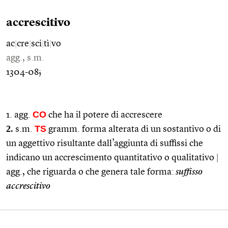
accrescitivo
ac
|
cre
|
sci
|
tì
|
vo
agg., s.m.
1304-08;
CO
1. agg.
che ha il potere di accrescere
2.
TS
s.m.
gramm. forma alterata di un sostantivo o di
un aggettivo risultante dall’aggiunta di suffissi che
indicano un accrescimento quantitativo o qualitativo
|
agg., che riguarda o che genera tale forma:
suffisso
accrescitivo