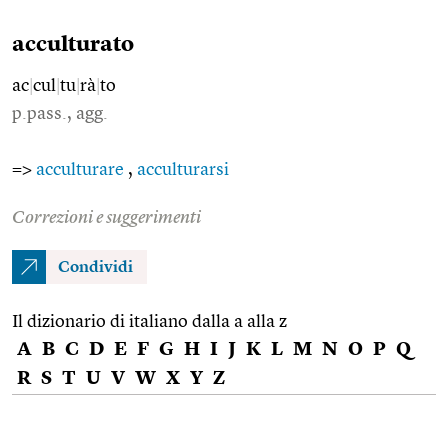
acculturato
ac
|
cul
|
tu
|
rà
|
to
p.pass., agg.
=>
acculturare
,
acculturarsi
Correzioni e suggerimenti
Condividi
Il dizionario di italiano dalla a alla z
A
B
C
D
E
F
G
H
I
J
K
L
M
N
O
P
Q
R
S
T
U
V
W
X
Y
Z