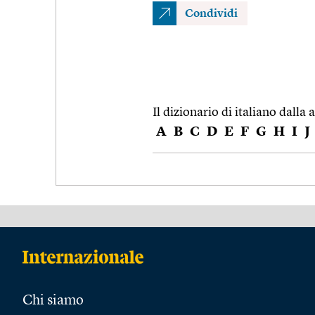
Condividi
Il dizionario di italiano dalla a
A
B
C
D
E
F
G
H
I
J
Chi siamo