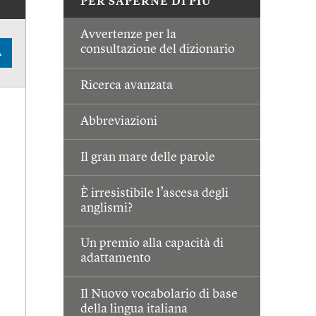
PER SAPERNE DI PIÙ
Avvertenze per la
consultazione del dizionario
A
Ricerca avanzata
Abbreviazioni
Il gran mare delle parole
È irresistibile l’ascesa degli
anglismi?
Un premio alla capacità di
adattamento
Il Nuovo vocabolario di base
della lingua italiana