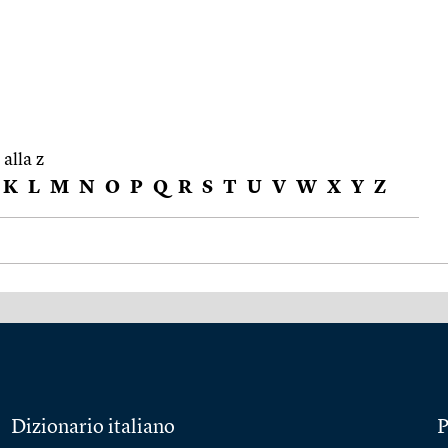
 alla z
K
L
M
N
O
P
Q
R
S
T
U
V
W
X
Y
Z
Dizionario italiano
P