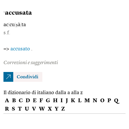
accusata
1
ac
|
cu
|
ṣà
|
ta
s.f.
=>
accusato
.
Correzioni e suggerimenti
Condividi
Il dizionario di italiano dalla a alla z
A
B
C
D
E
F
G
H
I
J
K
L
M
N
O
P
Q
R
S
T
U
V
W
X
Y
Z