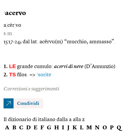
acervo
2
a
|
cèr
|
vo
s.m.
1517-24; dal lat. acĕrvu(m) “mucchio, ammasso”.
1.
LE
grande cumulo:
acervi di neve
(D’Annunzio)
2.
TS
1
filos. =>
sorite
Correzioni e suggerimenti
Condividi
Il dizionario di italiano dalla a alla z
A
B
C
D
E
F
G
H
I
J
K
L
M
N
O
P
Q