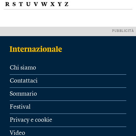
R
S
T
U
V
W
X
Y
Z
PUBBLICITÀ
Chi siamo
Contattaci
Sommario
Festival
Privacy e cookie
Video