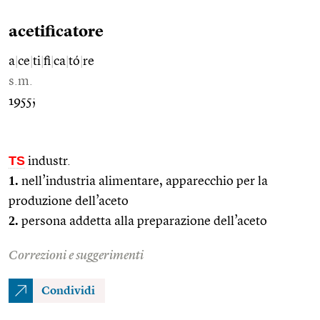
acetificatore
a
|
ce
|
ti
|
fi
|
ca
|
tó
|
re
s.m.
1955;
TS
industr.
1.
nell’industria alimentare, apparecchio per la
produzione dell’aceto
2.
persona addetta alla preparazione dell’aceto
Correzioni e suggerimenti
Condividi