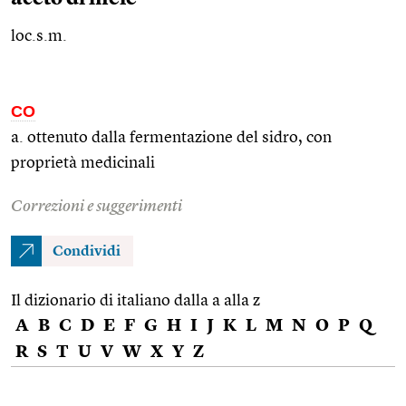
loc.s.m.
CO
a. ottenuto dalla fermentazione del sidro, con
proprietà medicinali
Correzioni e suggerimenti
Condividi
Il dizionario di italiano dalla a alla z
A
B
C
D
E
F
G
H
I
J
K
L
M
N
O
P
Q
R
S
T
U
V
W
X
Y
Z