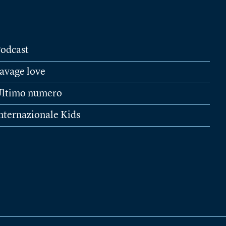
odcast
avage love
ltimo numero
nternazionale Kids