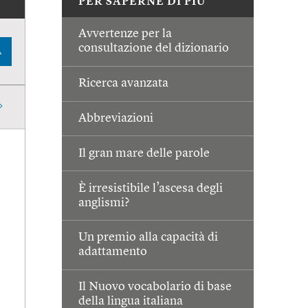
PER SAPERNE DI PIÙ
Avvertenze per la
consultazione del dizionario
A
Ricerca avanzata
Abbreviazioni
Il gran mare delle parole
È irresistibile l’ascesa degli
anglismi?
Un premio alla capacità di
adattamento
Il Nuovo vocabolario di base
della lingua italiana