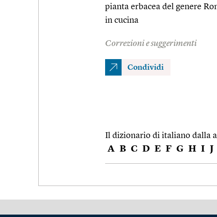
pianta erbacea del genere Ro
in cucina
Correzioni e suggerimenti
Condividi
Il dizionario di italiano dalla a
A
B
C
D
E
F
G
H
I
J