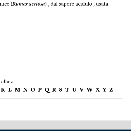
mice (
Rumex acetosa
) , dal sapore acidulo , usata
 alla z
K
L
M
N
O
P
Q
R
S
T
U
V
W
X
Y
Z