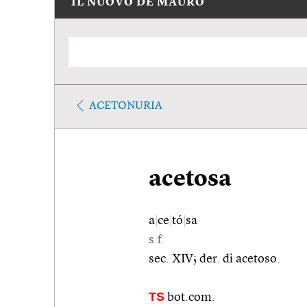
IL NUOVO DE MAURO
ACETONURIA
acetosa
a
|
ce
|
tó
|
sa
s.f.
sec. XIV; der. di acetoso.
TS
bot.com.