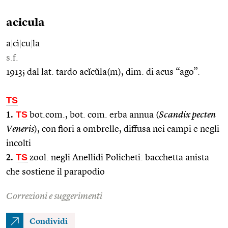
acicula
a
|
cì
|
cu
|
la
s.f.
1913; dal lat. tardo acĭcŭla(m), dim. di acus “ago”.
TS
1.
TS
bot.com., bot. com. erba annua (
Scandix pecten
Veneris
), con fiori a ombrelle, diffusa nei campi e negli
incolti
2.
TS
zool. negli Anellidi Policheti: bacchetta anista
che sostiene il parapodio
Correzioni e suggerimenti
Condividi