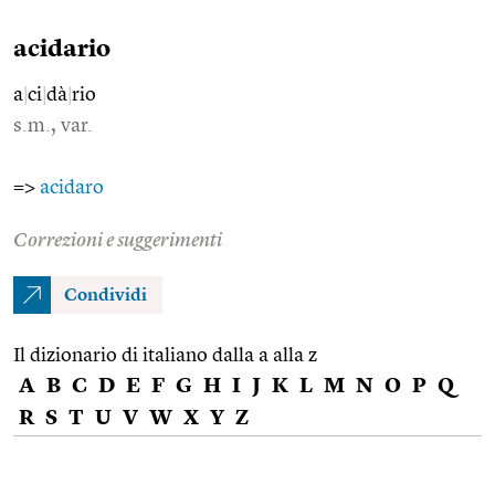
acidario
a
|
ci
|
dà
|
rio
s.m., var.
=>
acidaro
Correzioni e suggerimenti
Condividi
Il dizionario di italiano dalla a alla z
A
B
C
D
E
F
G
H
I
J
K
L
M
N
O
P
Q
R
S
T
U
V
W
X
Y
Z