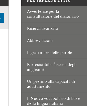
PER SAPERNE DI PIÙ
Avvertenze per la
consultazione del dizionario
A
Ricerca avanzata
Abbreviazioni
Il gran mare delle parole
È irresistibile l’ascesa degli
anglismi?
Un premio alla capacità di
adattamento
Il Nuovo vocabolario di base
della lingua italiana