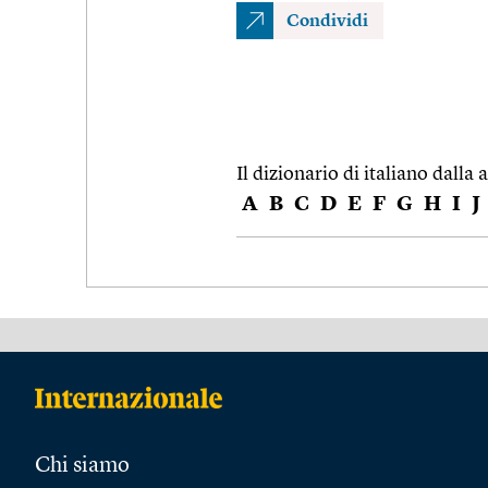
Condividi
Il dizionario di italiano dalla a
A
B
C
D
E
F
G
H
I
J
Chi siamo