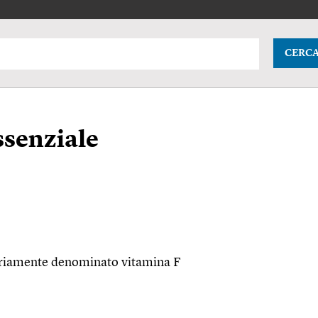
CERC
ssenziale
priamente denominato vitamina F