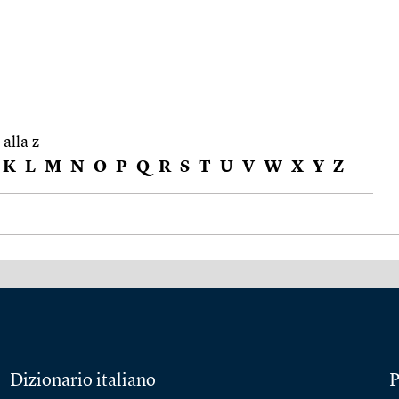
 alla z
K
L
M
N
O
P
Q
R
S
T
U
V
W
X
Y
Z
Dizionario italiano
P