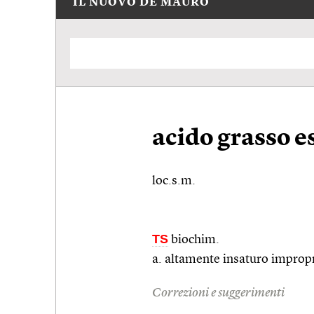
IL NUOVO DE MAURO
acido grasso e
loc.s.m.
TS
biochim.
a. altamente insaturo impro
Correzioni e suggerimenti