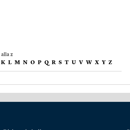
 alla z
K
L
M
N
O
P
Q
R
S
T
U
V
W
X
Y
Z