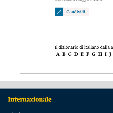
Condividi
Il dizionario di italiano dalla a
A
B
C
D
E
F
G
H
I
J