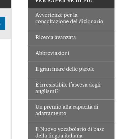
PER SAPERNE DI PIÙ
Avvertenze per la
consultazione del dizionario
A
Ricerca avanzata
Abbreviazioni
Il gran mare delle parole
È irresistibile l’ascesa degli
anglismi?
Un premio alla capacità di
adattamento
Il Nuovo vocabolario di base
della lingua italiana