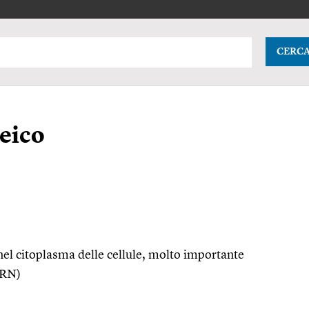
CERC
eico
 nel citoplasma delle cellule, molto importante
 ARN)