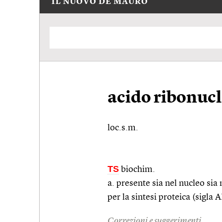
IL NUOVO DE MAURO
acido ribonucl
loc.s.m.
TS
biochim.
a. presente sia nel nucleo sia
per la sintesi proteica (sigla
Correzioni e suggerimenti