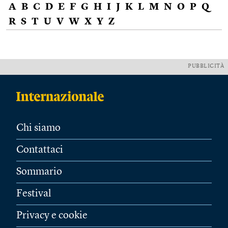
A
B
C
D
E
F
G
H
I
J
K
L
M
N
O
P
Q
R
S
T
U
V
W
X
Y
Z
PUBBLICITÀ
Chi siamo
Contattaci
Sommario
Festival
Privacy e cookie