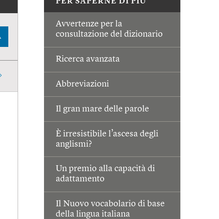
PER SAPERNE DI PIÙ
Avvertenze per la
consultazione del dizionario
A
Ricerca avanzata
Abbreviazioni
Il gran mare delle parole
È irresistibile l’ascesa degli
anglismi?
Un premio alla capacità di
adattamento
Il Nuovo vocabolario di base
della lingua italiana