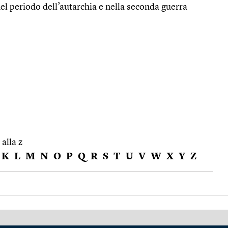
 nel periodo dell’autarchia e nella seconda guerra
 alla z
K
L
M
N
O
P
Q
R
S
T
U
V
W
X
Y
Z