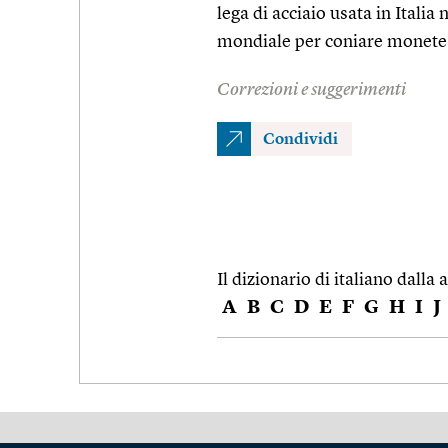
lega di acciaio usata in Italia
mondiale per coniare monete
Correzioni e suggerimenti
Condividi
Il dizionario di italiano dalla a
A
B
C
D
E
F
G
H
I
J