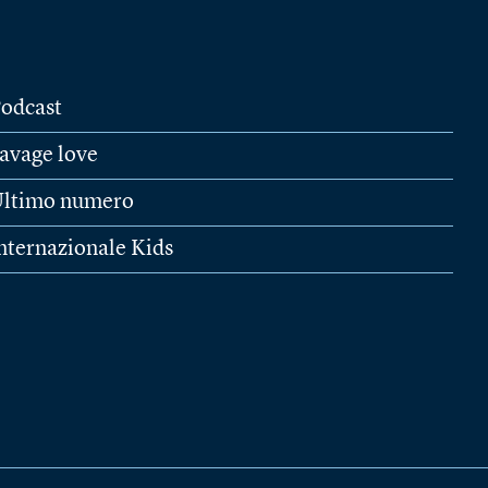
odcast
avage love
ltimo numero
nternazionale Kids