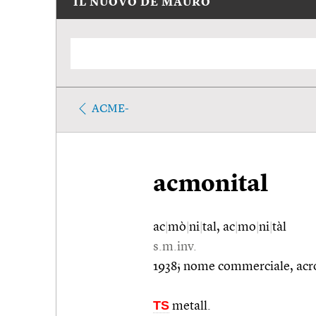
IL NUOVO DE MAURO
ACME-
acmonital
ac
|
mò
|
ni
|
tal, ac
|
mo
|
ni
|
tàl
s.m.inv.
1938; nome commerciale, acron
TS
metall.