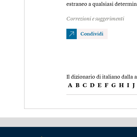
estraneo a qualsiasi determi
Correzioni e suggerimenti
Condividi
Il dizionario di italiano dalla a
A
B
C
D
E
F
G
H
I
J