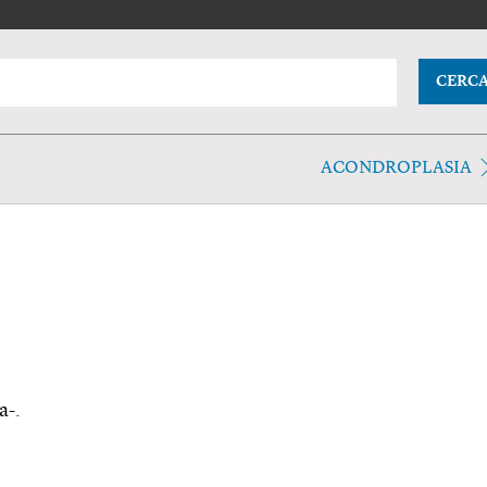
CERC
ACONDROPLASIA
a-.