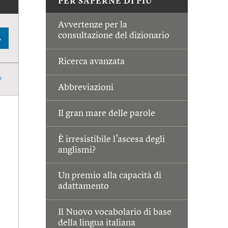
PER SAPERNE DI PIÙ
Avvertenze per la
consultazione del dizionario
A
Ricerca avanzata
Abbreviazioni
Il gran mare delle parole
È irresistibile l’ascesa degli
anglismi?
Un premio alla capacità di
adattamento
Il Nuovo vocabolario di base
della lingua italiana