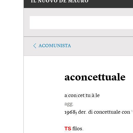
IL NUOVO DE MAURO
ACOMUNISTA
aconcettuale
a
|
con
|
cet
|
tu
|
à
|
le
agg.
1
1968; der. di concettuale con
TS
filos.