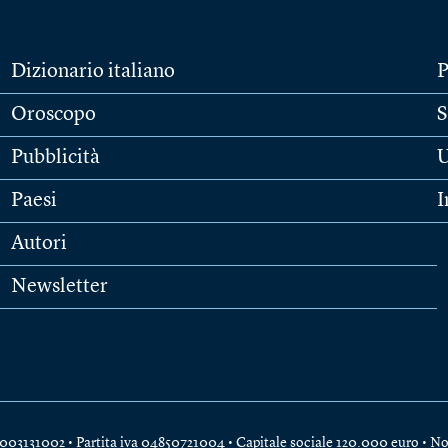
Dizionario italiano
P
Oroscopo
S
Pubblicità
U
Paesi
I
Autori
Newsletter
e 04003131002 • Partita iva 04850721004 • Capitale sociale 120.000 euro •
No