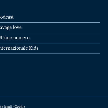
odcast
avage love
ltimo numero
nternazionale Kids
te legali
•
Cookie