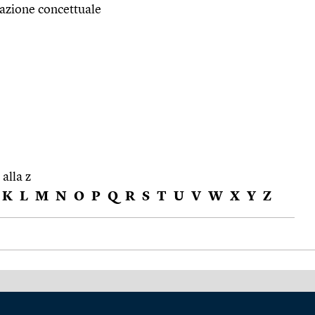
nazione concettuale
 alla z
K
L
M
N
O
P
Q
R
S
T
U
V
W
X
Y
Z