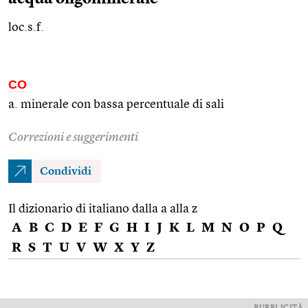
loc.s.f.
CO
a. minerale con bassa percentuale di sali
Correzioni e suggerimenti
Condividi
Il dizionario di italiano dalla a alla z
A
B
C
D
E
F
G
H
I
J
K
L
M
N
O
P
Q
R
S
T
U
V
W
X
Y
Z