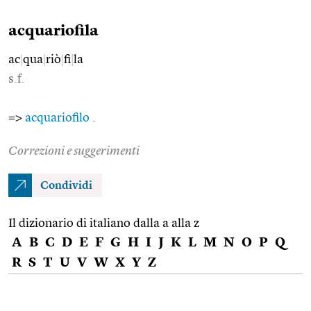
acquariofila
ac
|
qua
|
riò
|
fi
|
la
s.f.
=>
acquariofilo
.
Correzioni e suggerimenti
Condividi
Il dizionario di italiano dalla a alla z
A
B
C
D
E
F
G
H
I
J
K
L
M
N
O
P
Q
R
S
T
U
V
W
X
Y
Z