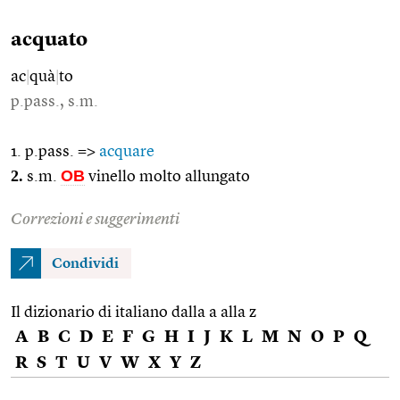
acquato
ac
|
quà
|
to
p.pass., s.m.
1. p.pass. =>
acquare
2.
OB
s.m.
vinello molto allungato
Correzioni e suggerimenti
Condividi
Il dizionario di italiano dalla a alla z
A
B
C
D
E
F
G
H
I
J
K
L
M
N
O
P
Q
R
S
T
U
V
W
X
Y
Z