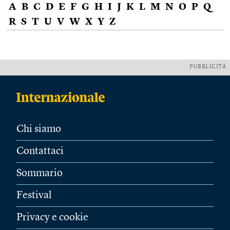
A
B
C
D
E
F
G
H
I
J
K
L
M
N
O
P
Q
R
S
T
U
V
W
X
Y
Z
PUBBLICITÀ
Chi siamo
Contattaci
Sommario
Festival
Privacy e cookie