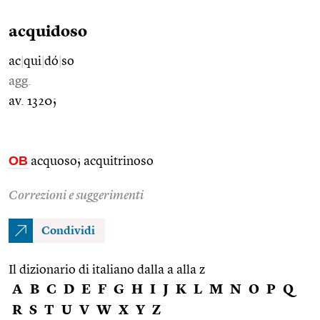
acquidoso
ac
|
qui
|
dó
|
so
agg.
av. 1320;
OB
acquoso; acquitrinoso
Correzioni e suggerimenti
Condividi
Il dizionario di italiano dalla a alla z
A
B
C
D
E
F
G
H
I
J
K
L
M
N
O
P
Q
R
S
T
U
V
W
X
Y
Z