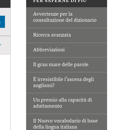
PER SAPERNE DI PIÙ
Avvertenze per la
consultazione del dizionario
A
Ricerca avanzata
Abbreviazioni
Il gran mare delle parole
È irresistibile l’ascesa degli
anglismi?
Un premio alla capacità di
adattamento
Il Nuovo vocabolario di base
della lingua italiana