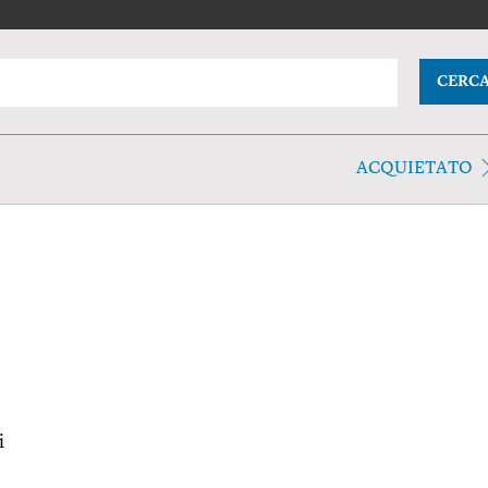
CERC
ACQUIETATO
i