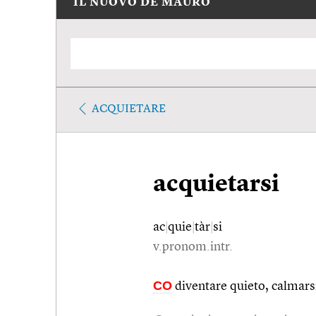
IL NUOVO DE MAURO
ACQUIETARE
acquietarsi
ac
|
quie
|
tàr
|
si
v.pronom.intr.
CO
diventare quieto, calmars