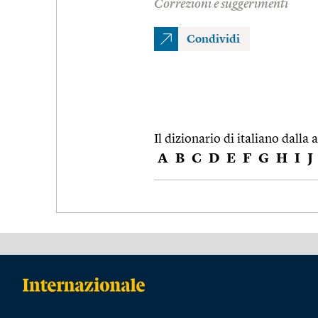
Correzioni e suggerimenti
Condividi
Il dizionario di italiano dalla a
A
B
C
D
E
F
G
H
I
J