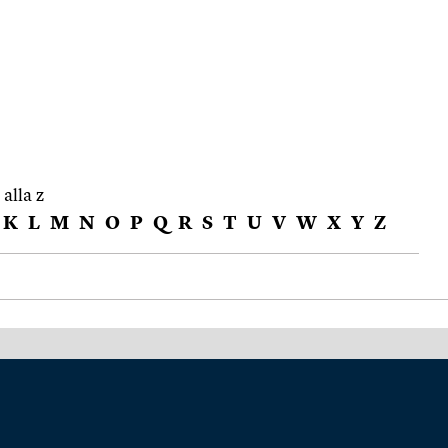
 alla z
K
L
M
N
O
P
Q
R
S
T
U
V
W
X
Y
Z